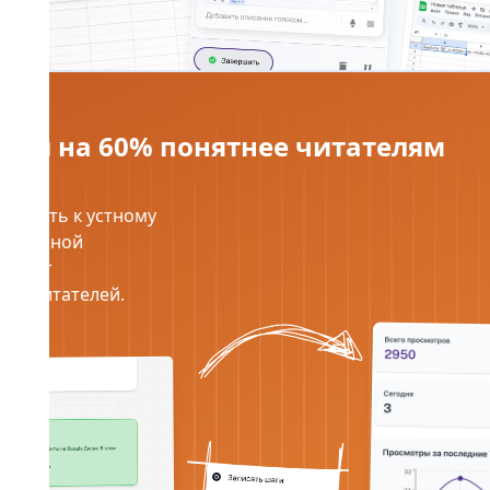
нты на 60% понятнее читателям
авнять к устному
от личной
 могут
ни читателей.