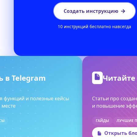
Создать инструкцию
10 инструкций бесплатно навсегда
 в Telegram
Читайте
я функций и полезные кейсы
Статьи про созда
 месте
и повышение эфф
СЫ
ГАЙДЫ
ЛУЧШИЕ П
Открыть бл