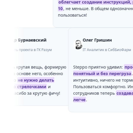
облегчает создание инструкций, раз 
10
, не меньше. В общем однозначно буд
пользоваться!
Александр Бурнаевский
Олег Гришин
Руководитель проекта в ГК Разум
IT Аналитик в СибБиоФ
ppo – очень крутая вещь, формирую
Steppo приятно удивил:
ламенты на основе него, особенно
понятный и без перегр
ф в том, что
не нужно делать
интуитивно, ничего не т
иншоты со стрелочками
и
Пользоваться комфортно
писями, спасибо за крутую фичу!
сотрудников теперь
соз
легче
.