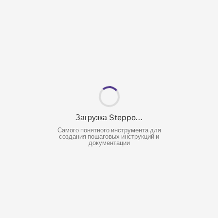
Выберите покупателя, например, Магазин "Обувь"
Загрузка Steppo...
Загрузка Steppo...
Самого понятного инструмента для
Самого понятного инструмента для
создания пошаговых инструкций и
создания пошаговых инструкций и
документации
документации
Нажмите здесь