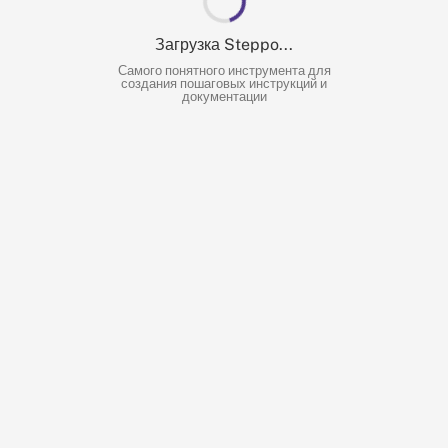
 раздел “CRM” → “Сделки”
Загрузка Steppo...
Загрузка Steppo...
Самого понятного инструмента для
Самого понятного инструмента для
создания пошаговых инструкций и
создания пошаговых инструкций и
документации
документации
“Добавить сделку”
клиента, стадию и ответственного
“Сохранить”
рует шаги и формирует структуру без вашего участия
авляет описание.